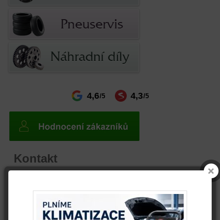
4,6
4,3
/5
/5
Kontakt
telefon
+ 420 608 800 361
email
info@autovrak.eu