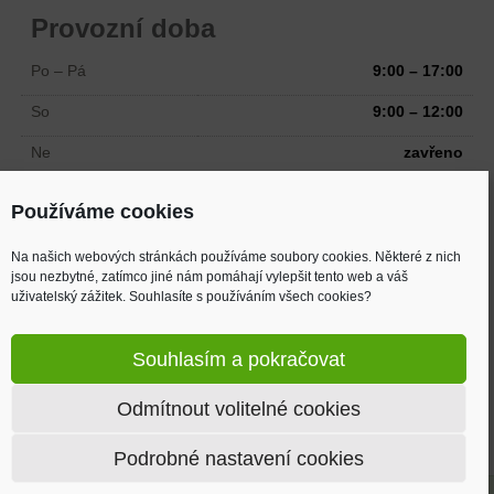
Provozní doba
Po – Pá
9:00 – 17:00
So
9:00 – 12:00
Ne
zavřeno
Odtah možný i mimo pracovní dobu
Používáme cookies
Na našich webových stránkách používáme soubory cookies. Některé z nich
Adresa
jsou nezbytné, zatímco jiné nám pomáhají vylepšit tento web a váš
uživatelský zážitek. Souhlasíte s používáním všech cookies?
Žižkova 894
Velká Bystřice, 783 53
Souhlasím a pokračovat
(2 km od MAKRA, směr Mrsklesy)
Odmítnout volitelné cookies
Mapa
Podrobné nastavení cookies