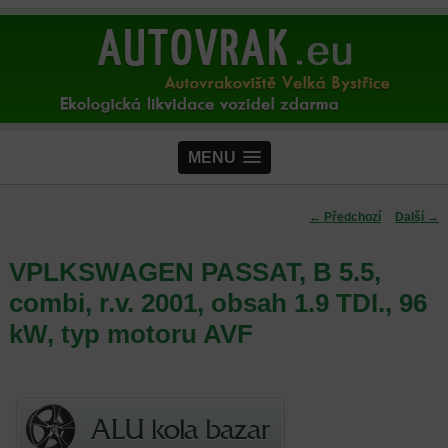
MENU
Navigace pro
←
Předchozí
Další
→
příspěvky
VPLKSWAGEN PASSAT, B 5.5,
combi, r.v. 2001, obsah 1.9 TDI., 96
kW, typ motoru AVF