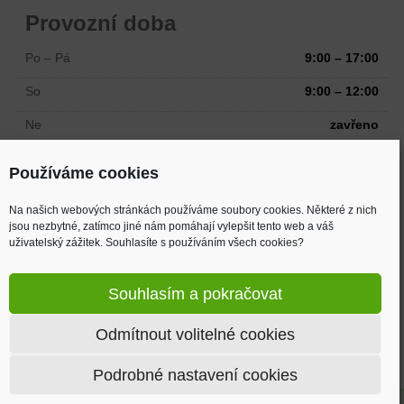
Provozní doba
Po – Pá
9:00 – 17:00
So
9:00 – 12:00
Ne
zavřeno
Odtah možný i mimo pracovní dobu
Používáme cookies
Na našich webových stránkách používáme soubory cookies. Některé z nich
Adresa
jsou nezbytné, zatímco jiné nám pomáhají vylepšit tento web a váš
uživatelský zážitek. Souhlasíte s používáním všech cookies?
Žižkova 894
Velká Bystřice, 783 53
Souhlasím a pokračovat
(2 km od MAKRA, směr Mrsklesy)
Odmítnout volitelné cookies
Mapa
Podrobné nastavení cookies