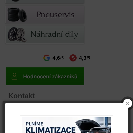
4,6
4,3
/5
/5
Kontakt
telefon
+ 420 608 800 361
email
info@autovrak.eu