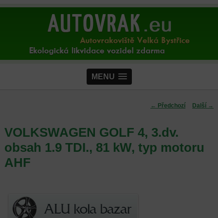
MENU
Navigace pro
←
Předchozí
Další
→
příspěvky
VOLKSWAGEN GOLF 4, 3.dv.
obsah 1.9 TDI., 81 kW, typ motoru
AHF