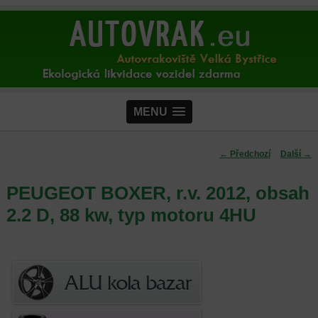
MENU
Navigace pro
←
Předchozí
Další
→
příspěvky
PEUGEOT BOXER, r.v. 2012, obsah
2.2 D, 88 kw, typ motoru 4HU