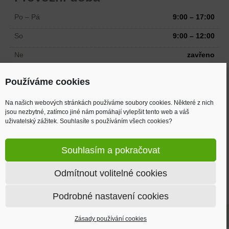
Po – Pá
9:00 – 17:00
So
9:00 – 12:00
Ne
zavřeno
Odtah možný i mimo pracovní dobu
Používáme cookies
Na našich webových stránkách používáme soubory cookies. Některé z nich
Adresa
jsou nezbytné, zatímco jiné nám pomáhají vylepšit tento web a váš
uživatelský zážitek. Souhlasíte s používáním všech cookies?
Žižkova 894
Velká Bystřice, 783 53
Souhlasím a pokračovat
(2 km od MAKRA, směr Mrsklesy)
Odmítnout volitelné cookies
Mapa
Podrobné nastavení cookies
AUTOVRAK.EU © 2026 | Vyrobil
Matosoft.cz
Zásady používání cookies