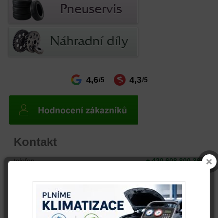
4,6
4,3
/5
/5
Kontakt
telefon
+ 420 608 800 361
email
info@autovrak.eu