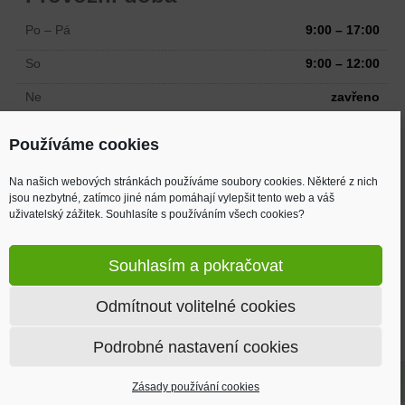
Po – Pá
9:00 – 17:00
So
9:00 – 12:00
Ne
zavřeno
Odtah možný i mimo pracovní dobu
Používáme cookies
Na našich webových stránkách používáme soubory cookies. Některé z nich
Adresa
jsou nezbytné, zatímco jiné nám pomáhají vylepšit tento web a váš
uživatelský zážitek. Souhlasíte s používáním všech cookies?
Žižkova 894
Velká Bystřice, 783 53
Souhlasím a pokračovat
(2 km od MAKRA, směr Mrsklesy)
Odmítnout volitelné cookies
Mapa
Podrobné nastavení cookies
AUTOVRAK.EU © 2026 | Vyrobil
Matosoft.cz
Zásady používání cookies