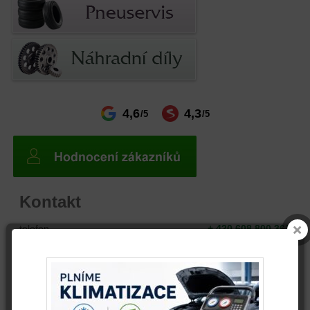
4,6
4,3
/5
/5
Kontakt
telefon
+ 420 608 800 361
email
info@autovrak.eu