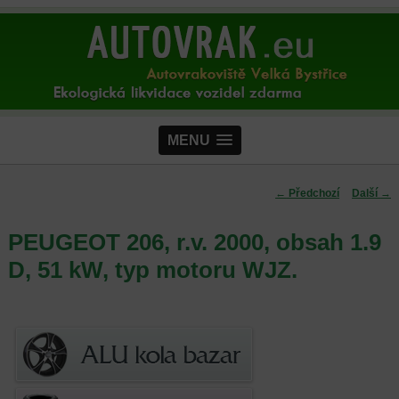
MENU
Navigace pro
←
Předchozí
Další
→
příspěvky
PEUGEOT 206, r.v. 2000, obsah 1.9
D, 51 kW, typ motoru WJZ.