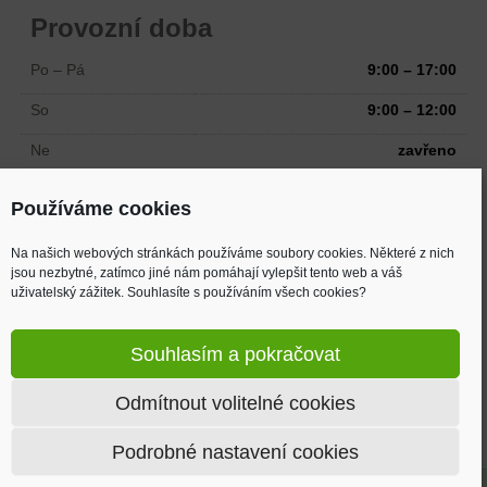
Provozní doba
Po – Pá
9:00 – 17:00
So
9:00 – 12:00
Ne
zavřeno
Odtah možný i mimo pracovní dobu
Používáme cookies
Na našich webových stránkách používáme soubory cookies. Některé z nich
Adresa
jsou nezbytné, zatímco jiné nám pomáhají vylepšit tento web a váš
uživatelský zážitek. Souhlasíte s používáním všech cookies?
Žižkova 894
Velká Bystřice, 783 53
Souhlasím a pokračovat
(2 km od MAKRA, směr Mrsklesy)
Odmítnout volitelné cookies
Mapa
Podrobné nastavení cookies