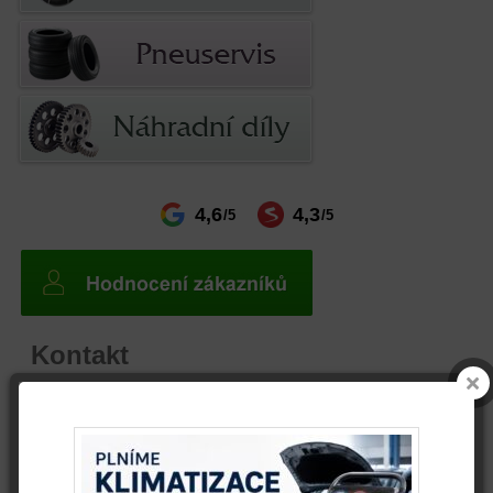
4,6
4,3
/5
/5
Kontakt
telefon
+ 420 608 800 361
email
info@autovrak.eu